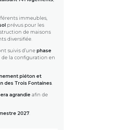
ifférents immeubles,
sol
prévus pour les
struction de maisons
s diversifiée.
sont suivis d’une
phase
n de la configuration en
nement piéton et
n des Trois Fontaines
.
sera agrandie
afin de
imestre 2027
.