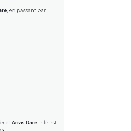
are
, en passant par
in
et
Arras Gare
, elle est
ns
.