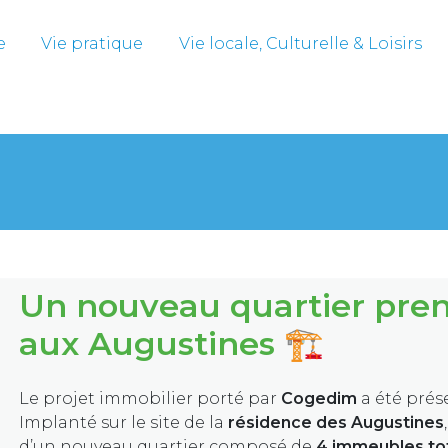
e
Vie pratique
Vie locale, Culturelle & Loisirs
Un nouveau quartier pre
aux Augustines 🏗️
Le projet immobilier porté par
Cogedim
a été prés
Implanté sur le site de la
résidence des Augustines
d’un nouveau quartier composé de
4 immeubles tot