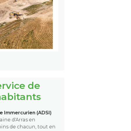
ervice de
habitants
ce Immercurien (ADSI)
ine d'Arras en
oins de chacun, tout en