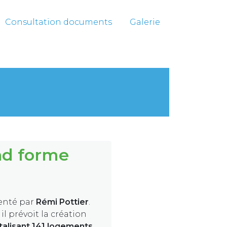
Consultation documents
Galerie
nd forme
enté par
Rémi Pottier
.
, il prévoit la création
alisant 141 logements
,